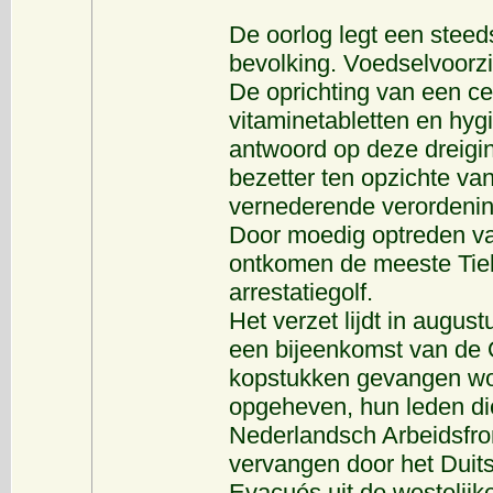
De oorlog legt een steed
bevolking. Voedselvoorz
De oprichting van een ce
vitaminetabletten en hy
antwoord op deze dreigi
bezetter ten opzichte van
vernederende verordening
Door moedig optreden va
ontkomen de meeste Tiel
arrestatiegolf.
Het verzet lijdt in august
een bijeenkomst van de O
kopstukken gevangen w
opgeheven, hun leden die
Nederlandsch Arbeidsfro
vervangen door het Duits
Evacués uit de westelijke 